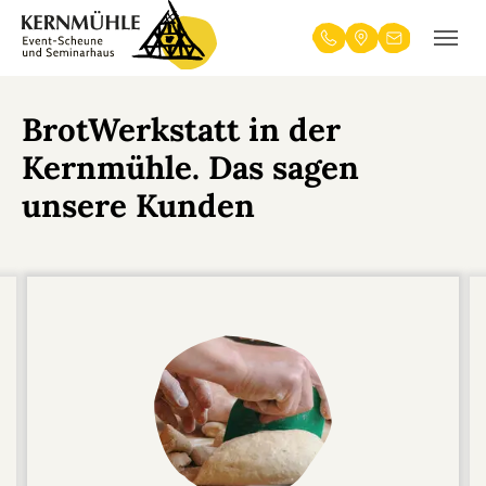
Skip to main navigation
Zum Hauptinhalt springen
Skip to page footer
Telefon
Anfahrt
Kontakt
BrotWerkstatt in der
Kernmühle. Das sagen
unsere Kunden