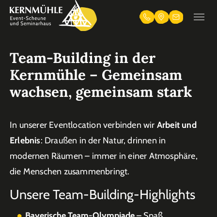
Skip to main navigation
Zum Hauptinhalt springen
Skip to page footer
Telefon
Anfahrt
Kontakt
Team-Building in der
Kernmühle – Gemeinsam
wachsen, gemeinsam stark
In unserer Eventlocation verbinden wir
Arbeit und
Erlebnis
: Draußen in der Natur, drinnen in
modernen Räumen – immer in einer Atmosphäre,
die Menschen zusammenbringt.
Unsere Team-Building-Highlights
Bayerische Team-Olympiade
– Spaß,